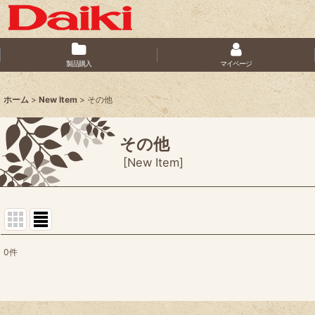
製品購入
マイページ
ホーム
>
New Item
>
その他
その他
[
New Item
]
0
件
表示数
:
並び順
: