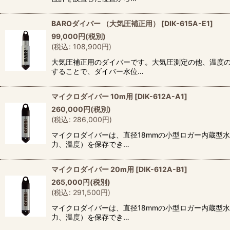
BAROダイバー （大気圧補正用）
[
DIK-615A-E1
]
99,000
円
(税別)
(
税込
:
108,900
円
)
大気圧補正用のダイバーです。大気圧測定の他、温度の
することで、ダイバー水位…
マイクロダイバー 10m用
[
DIK-612A-A1
]
260,000
円
(税別)
(
税込
:
286,000
円
)
マイクロダイバーは、直径18mmの小型ロガー内蔵型水
力、温度）を保存でき…
マイクロダイバー 20m用
[
DIK-612A-B1
]
265,000
円
(税別)
(
税込
:
291,500
円
)
マイクロダイバーは、直径18mmの小型ロガー内蔵型水
力、温度）を保存でき…