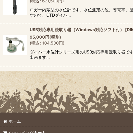
(
税込
:
621,500
円
)
ロガー内蔵型の水位計です。水位測定の他、導電率、温度
すので、CTDダイバ…
USB対応専用読取り器（Windows対応ソフト付）
[
DI
95,000
円
(税別)
(
税込
:
104,500
円
)
ダイバー水位計シリーズ用のUSB対応専用読取り器です。
出来ます…
ホーム
ショッピングカート