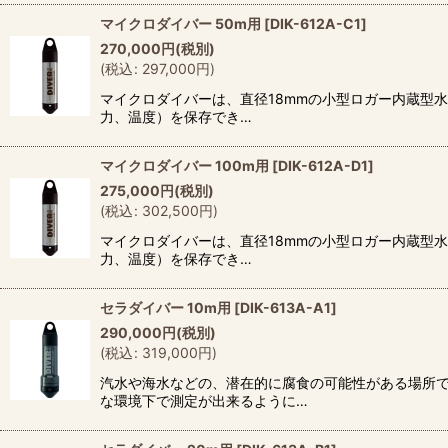
マイクロダイバー 50m用
[
DIK-612A-C1
]
270,000
円
(税別)
(
税込
:
297,000
円
)
マイクロダイバーは、直径18mmの小型ロガー内蔵型水
力、温度）を保存でき…
マイクロダイバー 100m用
[
DIK-612A-D1
]
275,000
円
(税別)
(
税込
:
302,500
円
)
マイクロダイバーは、直径18mmの小型ロガー内蔵型水
力、温度）を保存でき…
セラダイバー 10m用
[
DIK-613A-A1
]
290,000
円
(税別)
(
税込
:
319,000
円
)
汽水や海水などの、潜在的に腐食の可能性がある場所
な環境下で測定が出来るように…