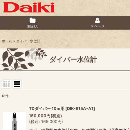
製品購入
マイページ
ホーム
>
ダイバー水位計
ダイバー水位計
18
件
サブカテゴリ
:
TDダイバー 10m用
[
DIK-615A-A1
]
150,000
円
(税別)
表示数
:
(
税込
:
165,000
円
)