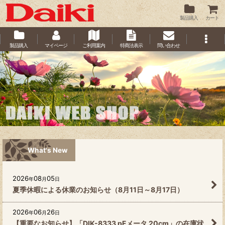
製品購入
カート
製品購入
マイページ
ご利用案内
特商法表示
問い合わせ
What's New
2026
08
05
年
月
日
夏季休暇による休業のお知らせ（8月11日～8月17日）
2026
06
26
年
月
日
【重要なお知らせ】「DIK-8333 pFメータ 20cm」の在庫状