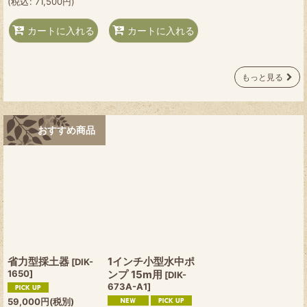
(
税込
:
71,500
円
)
カートに入れる
カートに入れる
もっと見る
おすすめ商品
省力型採土器
1インチ小型水中ポ
[
DIK-
1650
]
ンプ 15m用
[
DIK-
673A-A1
]
59,000
円
(税別)