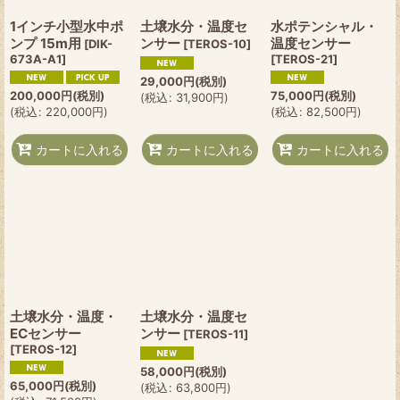
1インチ小型水中ポ
土壌水分・温度セ
水ポテンシャル・
ンプ 15m用
ンサー
温度センサー
[
DIK-
[
TEROS-10
]
673A-A1
]
[
TEROS-21
]
29,000
円
(税別)
200,000
円
(税別)
75,000
円
(税別)
(
税込
:
31,900
円
)
(
税込
:
220,000
円
)
(
税込
:
82,500
円
)
カートに入れる
カートに入れる
カートに入れる
土壌水分・温度・
土壌水分・温度セ
ECセンサー
ンサー
[
TEROS-11
]
[
TEROS-12
]
58,000
円
(税別)
65,000
円
(税別)
(
税込
:
63,800
円
)