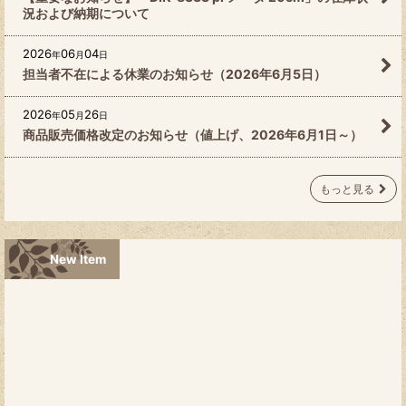
況および納期について
2026
06
04
年
月
日
担当者不在による休業のお知らせ（2026年6月5日）
2026
05
26
年
月
日
商品販売価格改定のお知らせ（値上げ、2026年6月1日～）
もっと見る
New Item