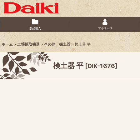
製品購入
マイページ
ホーム
>
土壌採取機器
>
その他、採土器
>
検土器 平
検土器 平
[
DIK-1676
]