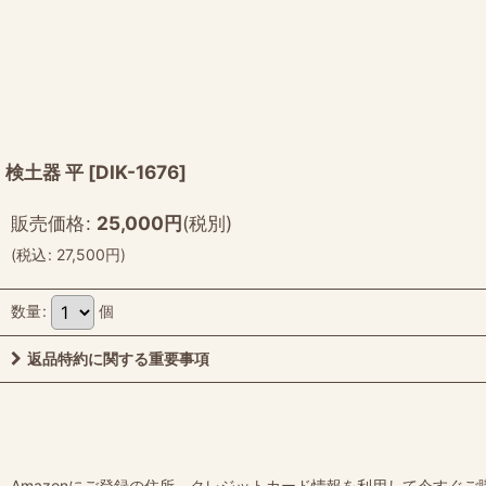
検土器 平
[
DIK-1676
]
販売価格
:
25,000
円
(税別)
(
税込
:
27,500
円
)
数量
:
個
返品特約に関する重要事項
Amazonにご登録の住所、クレジットカード情報を利用して今すぐご