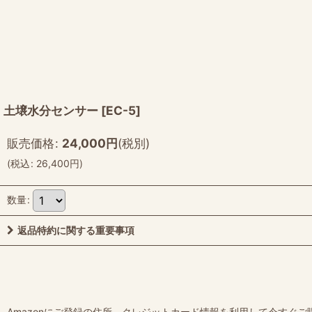
土壌水分センサー
[
EC-5
]
販売価格
:
24,000
円
(税別)
(
税込
:
26,400
円
)
数量
:
返品特約に関する重要事項
Amazonにご登録の住所、クレジットカード情報を利用して今すぐご