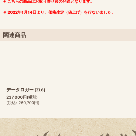
※ こちらの商品はお取り寄せ後の発送となります。
※ 2022年1月14日より、価格改定（値上げ）を行ないました。
関連商品
データロガー
[
ZL6
]
237,000
円
(税別)
(
税込
:
260,700
円
)