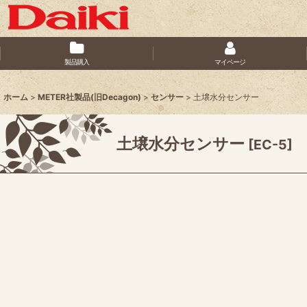
製品購入
マイページ
ホーム
>
METER社製品(旧Decagon)
>
センサー
>
土壌水分センサー
土壌水分センサー
[
EC-5
]