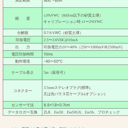
測定範囲
風乾〜飽和
±3%VWC（8dS/m以下の砂質土壌）
精 度
キャリブレーション時 ±1〜2%VWC
分解能
0.1％VWC（砂質土壌）
印加電圧
2.5〜3.6VDC@10mA
出 力
印加電圧の10〜40%（250〜1000mV＠2500mV)
10ms
電圧印加時間
動作環境
-40〜50℃
ケーブル長さ
5m（延長可）
3.5mmステレオプラグ(標準)、
コネクター
又は先バラ３芯ケーブル(オプション)
センサー寸法
8.9×1.8×0.7cm
データロガー互換
ZL6、
Em50、Em50GX、Em5b、プロチェック