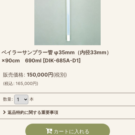
ベイラーサンプラー管 φ35mm（内径33mm）
×90cm 690ml
[
DIK-685A-D1
]
販売価格
:
150,000
円
(税別)
(
税込
:
165,000
円
)
数量
:
本
返品特約に関する重要事項
カートに入れる