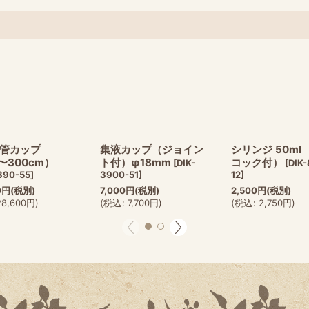
管カップ
集液カップ（ジョイン
シリンジ 50ml
〜300cm）
ト付）φ18mm
コック付）
[
DIK-
[
DIK
390-55
]
3900-51
]
12
]
0
円
(税別)
7,000
円
(税別)
2,500
円
(税別)
28,600
円
)
(
税込
:
7,700
円
)
(
税込
:
2,750
円
)