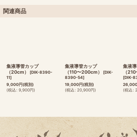
関連商品
集液導管カップ
集液導管カップ
集液導
（20cm）
（110〜200cm）
（210
[
DIK-8390-
[
DIK-
11
]
8390-54
]
[
DIK-8
9,000
円
(税別)
19,000
円
(税別)
26,00
(
税込
:
9,900
円
)
(
税込
:
20,900
円
)
(
税込
: