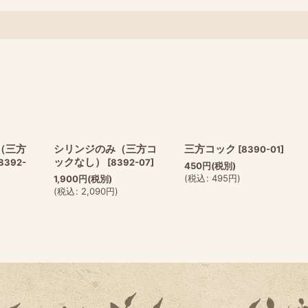
 （三方
シリンジのみ（三方コ
三方コック
[
8390-01
]
ックなし）
-8392-
[
8392-07
]
450
円
(税別)
(
税込
:
495
円
)
1,900
円
(税別)
(
税込
:
2,090
円
)