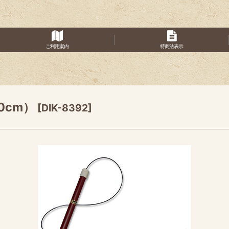
ご利用案内
特商法表示
0cm）
[
DIK-8392
]