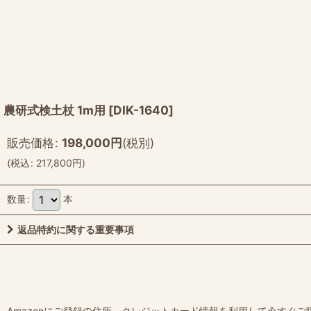
農研式検土杖 1m用
[
DIK-1640
]
販売価格
:
198,000
円
(税別)
(
税込
:
217,800
円
)
数量
:
本
返品特約に関する重要事項
Amazonにご登録の住所、クレジットカード情報を利用して今すぐご