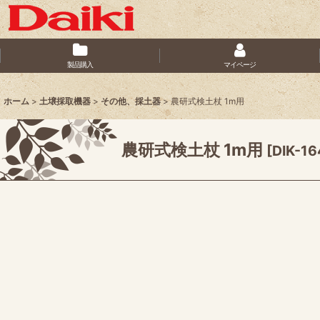
製品購入
マイページ
ホーム
>
土壌採取機器
>
その他、採土器
>
農研式検土杖 1m用
農研式検土杖 1m用
[
DIK-16