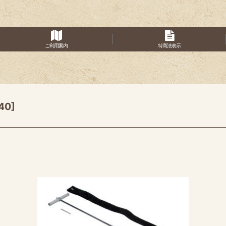
ご利用案内
特商法表示
40
]