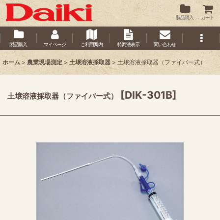
製品購入
カート
製品購入
マイページ
ご利用案内
特商法表示
問い合わせ
ホーム
>
農業現場測定
>
土壌溶液採取器
>
土壌溶液採取器（ファイバー式）
[
DIK-301B
]
土壌溶液採取器（ファイバー式）