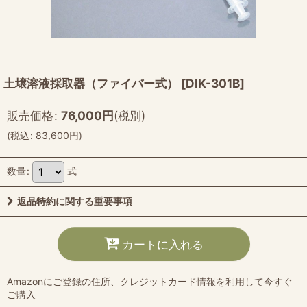
土壌溶液採取器（ファイバー式）
[
DIK-301B
]
販売価格
:
76,000
円
(税別)
(
税込
:
83,600
円
)
数量
:
式
返品特約に関する重要事項
カートに入れる
Amazonにご登録の住所、クレジットカード情報を利用して今すぐ
ご購入