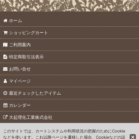
ホーム
ショッピングカート
ご利用案内
特定商取引法表示
お問い合せ
マイページ
最近チェックしたアイテム
カレンダー
大起理化工業株式会社
このサイトでは、カートシステムや利用状況の把握のためにCookie
© 2007 Daiki Rika Kogyo Co., Ltd.
などを使います。これ以降ページを遷移した場合、Cookieなどの設