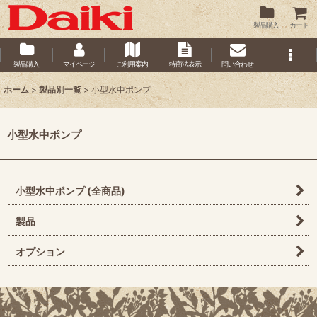
製品購入
カート
製品購入
マイページ
ご利用案内
特商法表示
問い合わせ
ホーム
>
製品別一覧
>
小型水中ポンプ
小型水中ポンプ
小型水中ポンプ (全商品)
製品
オプション