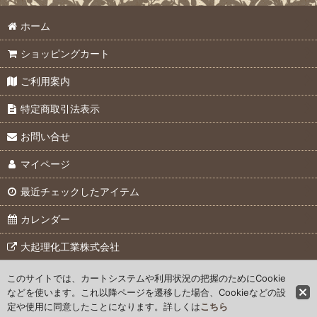
ホーム
ショッピングカート
ご利用案内
特定商取引法表示
お問い合せ
マイページ
最近チェックしたアイテム
カレンダー
大起理化工業株式会社
このサイトでは、カートシステムや利用状況の把握のためにCookie
© 2007 Daiki Rika Kogyo Co., Ltd.
などを使います。これ以降ページを遷移した場合、Cookieなどの設
定や使用に同意したことになります。詳しくは
こちら
Powered by
おちゃのこネット
ネットショップ作成サービス