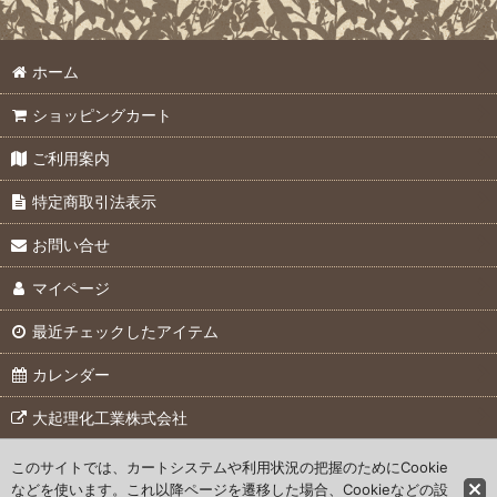
個人農業生産者向け機器
ホーム
土壌サンプリング機器
ショッピングカート
消耗品・オプション
ご利用案内
特定商取引法表示
お問い合せ
マイページ
最近チェックしたアイテム
カレンダー
大起理化工業株式会社
このサイトでは、カートシステムや利用状況の把握のためにCookie
© 2007 Daiki Rika Kogyo Co., Ltd.
などを使います。これ以降ページを遷移した場合、Cookieなどの設