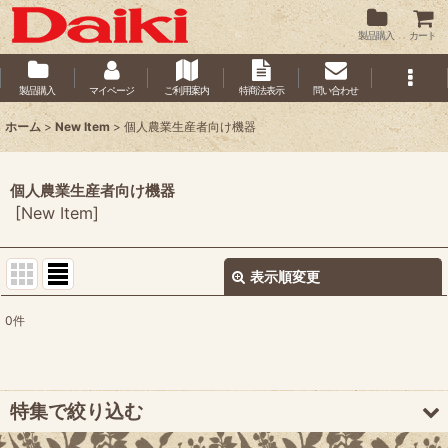
製品購入
カート
製品購入
マイページ
ご利用案内
特商法表示
問い合わせ
ホーム
>
New Item
>
個人農業生産者向け機器
個人農業生産者向け機器
[
New Item
]
表示順変更
閉じる
0
件
表示数
:
並び順
:
特集で絞り込む
絞り込む