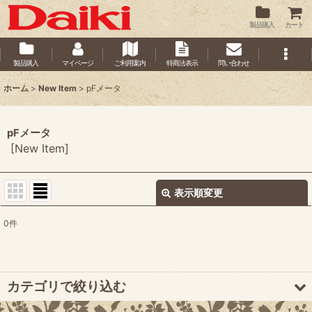
製品購入
カート
製品購入
マイページ
ご利用案内
特商法表示
問い合わせ
ホーム
>
New Item
>
pFメータ
pFメータ
[
New Item
]
表示順変更
閉じる
0
件
サブカテゴリ
:
表示数
:
カテゴリで絞り込む
並び順
: