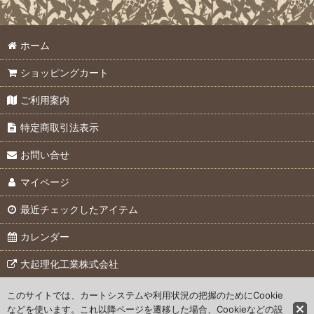
pFメータ (全商品)
絞り込む
ホーム
pFメータ本体
ショッピングカート
交換用部品
ご利用案内
オプション
特定商取引法表示
お問い合せ
マイページ
最近チェックしたアイテム
カレンダー
大起理化工業株式会社
このサイトでは、カートシステムや利用状況の把握のためにCookie
© 2007 Daiki Rika Kogyo Co., Ltd.
などを使います。これ以降ページを遷移した場合、Cookieなどの設