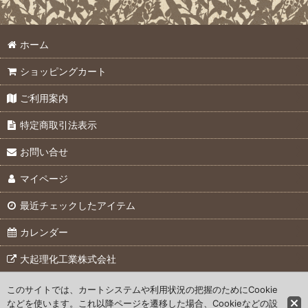
pFメータ (全商品)
絞り込む
ホーム
pFメータ本体
ショッピングカート
交換用部品
ご利用案内
オプション
特定商取引法表示
お問い合せ
マイページ
最近チェックしたアイテム
カレンダー
大起理化工業株式会社
このサイトでは、カートシステムや利用状況の把握のためにCookie
© 2007 Daiki Rika Kogyo Co., Ltd.
などを使います。これ以降ページを遷移した場合、Cookieなどの設