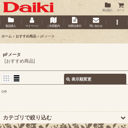
製品購入
カート
製品購入
マイページ
ご利用案内
特商法表示
問い合わせ
ホーム
>
おすすめ商品
>
pFメータ
pFメータ
[
おすすめ商品
]
表示順変更
閉じる
0
件
サブカテゴリ
:
表示数
:
カテゴリで絞り込む
並び順
: