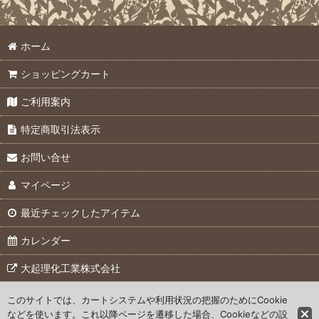
ベイラーサンプラー (全商品)
絞り込む
ホーム
製品
ショッピングカート
オプション
ご利用案内
特定商取引法表示
お問い合せ
マイページ
最近チェックしたアイテム
カレンダー
大起理化工業株式会社
このサイトでは、カートシステムや利用状況の把握のためにCookie
© 2007 Daiki Rika Kogyo Co., Ltd.
などを使います。これ以降ページを遷移した場合、Cookieなどの設