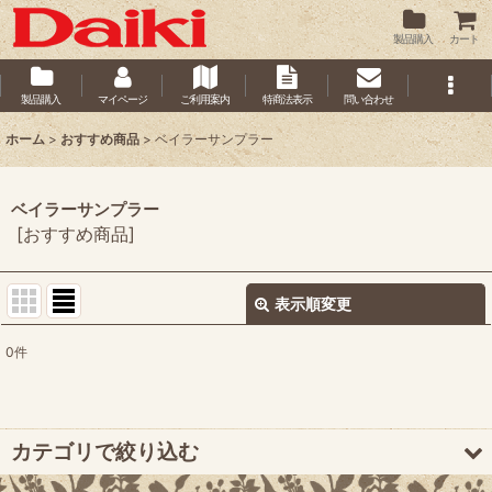
製品購入
カート
製品購入
マイページ
ご利用案内
特商法表示
問い合わせ
ホーム
>
おすすめ商品
>
ベイラーサンプラー
ベイラーサンプラー
[
おすすめ商品
]
表示順変更
閉じる
0
件
サブカテゴリ
:
表示数
:
カテゴリで絞り込む
並び順
: