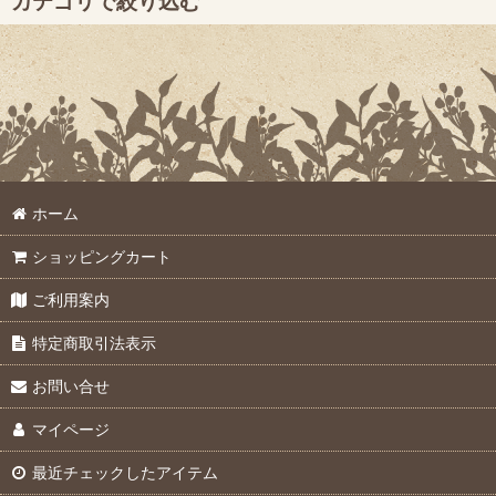
カテゴリで絞り込む
並び順
:
大起製品オプション (全商品)
DIK-4012 土壌透水性測定器用オプション
DIK-5532 デジタル貫入式土壌硬度計
ホーム
フィールドポンプ
ショッピングカート
ご利用案内
特定商取引法表示
お問い合せ
マイページ
最近チェックしたアイテム