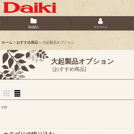
製品購入
マイページ
ホーム
>
おすすめ商品
>
大起製品オプション
大起製品オプション
[
おすすめ商品
]
0
件
サブカテゴリ
:
表示数
: