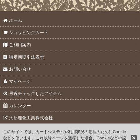
ダイバー水位計 (全商品)
絞り込む
ホーム
TDダイバー水位計
ショッピングカート
マイクロダイバー
ご利用案内
セラダイバー
特定商取引法表示
CTDダイバー水位計
お問い合せ
データ読取り器
マイページ
最近チェックしたアイテム
カレンダー
大起理化工業株式会社
このサイトでは、カートシステムや利用状況の把握のためにCookie
© 2007 Daiki Rika Kogyo Co., Ltd.
などを使います。これ以降ページを遷移した場合、Cookieなどの設