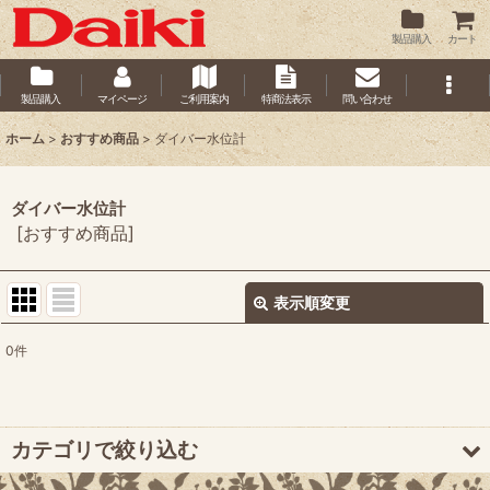
製品購入
カート
製品購入
マイページ
ご利用案内
特商法表示
問い合わせ
ホーム
>
おすすめ商品
>
ダイバー水位計
ダイバー水位計
[
おすすめ商品
]
表示順変更
閉じる
0
件
サブカテゴリ
:
表示数
:
カテゴリで絞り込む
並び順
: