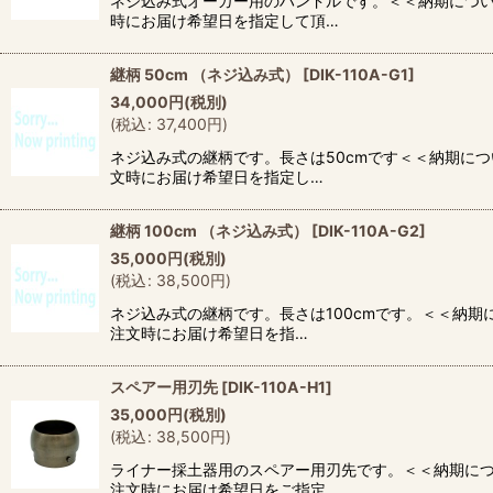
ネジ込み式オーガー用のハンドルです。＜＜納期につ
時にお届け希望日を指定して頂…
継柄 50cm （ネジ込み式）
[
DIK-110A-G1
]
34,000
円
(税別)
(
税込
:
37,400
円
)
ネジ込み式の継柄です。長さは50cmです＜＜納期に
文時にお届け希望日を指定し…
継柄 100cm （ネジ込み式）
[
DIK-110A-G2
]
35,000
円
(税別)
(
税込
:
38,500
円
)
ネジ込み式の継柄です。長さは100cmです。＜＜納
注文時にお届け希望日を指…
スペアー用刃先
[
DIK-110A-H1
]
35,000
円
(税別)
(
税込
:
38,500
円
)
ライナー採土器用のスペアー用刃先です。＜＜納期に
注文時にお届け希望日をご指定…