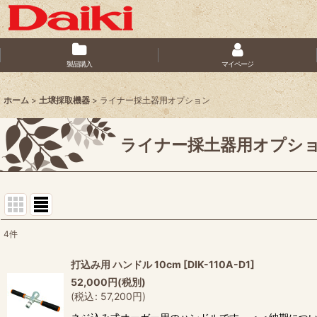
製品購入
マイページ
ホーム
>
土壌採取機器
>
ライナー採土器用オプション
ライナー採土器用オプシ
4
件
表示数
:
打込み用 ハンドル 10cm
[
DIK-110A-D1
]
52,000
円
(税別)
並び順
:
(
税込
:
57,200
円
)