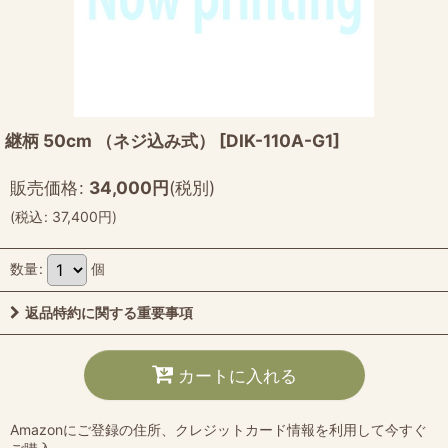
継柄 50cm （ネジ込み式）
[
DIK-110A-G1
]
販売価格
:
34,000
円
(税別)
(
税込
:
37,400
円
)
数量
:
個
返品特約に関する重要事項
カートに入れる
Amazonにご登録の住所、クレジットカード情報を利用して今すぐ