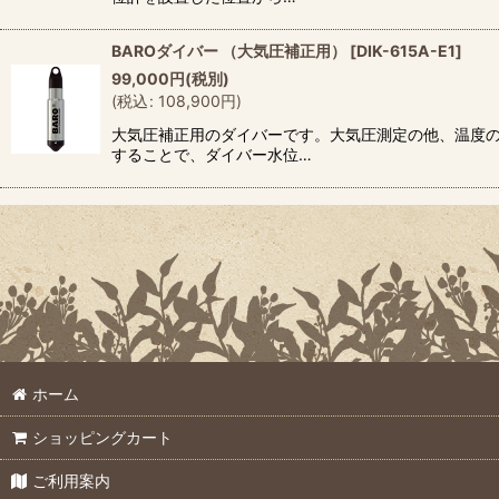
BAROダイバー （大気圧補正用）
[
DIK-615A-E1
]
99,000
円
(税別)
(
税込
:
108,900
円
)
大気圧補正用のダイバーです。大気圧測定の他、温度の
することで、ダイバー水位…
ホーム
ショッピングカート
ご利用案内