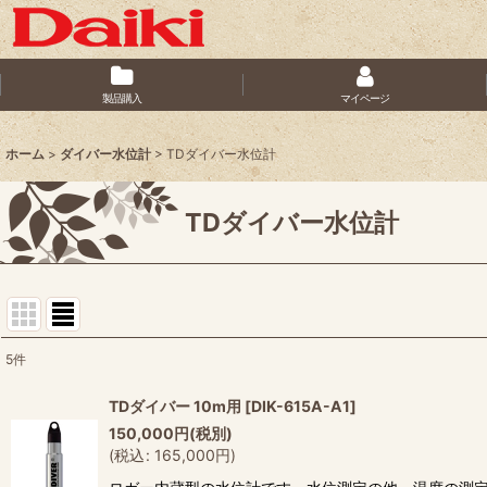
製品購入
マイページ
ホーム
>
ダイバー水位計
>
TDダイバー水位計
TDダイバー水位計
5
件
表示数
:
TDダイバー 10m用
[
DIK-615A-A1
]
150,000
円
(税別)
並び順
:
(
税込
:
165,000
円
)