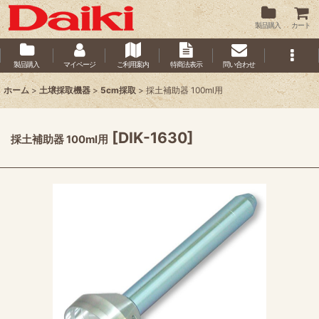
製品購入
カート
製品購入
マイページ
ご利用案内
特商法表示
問い合わせ
ホーム
>
土壌採取機器
>
5cm採取
>
採土補助器 100ml用
[
DIK-1630
]
採土補助器 100ml用