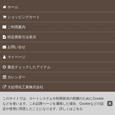
ホーム
ショッピングカート
ご利用案内
特定商取引法表示
お問い合せ
マイページ
最近チェックしたアイテム
カレンダー
大起理化工業株式会社
このサイトでは、カートシステムや利用状況の把握のためにCookie
© 2007 Daiki Rika Kogyo Co., Ltd.
などを使います。これ以降ページを遷移した場合、Cookieなどの設
定や使用に同意したことになります。詳しくは
こちら
Powered by
おちゃのこネット
ネットショップ作成サービス