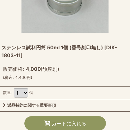
ステンレス試料円筒 50ml 1個 (番号刻印無し)
[
DIK-
1803-11
]
販売価格
:
4,000
円
(税別)
(
税込
:
4,400
円
)
数量
:
個
返品特約に関する重要事項
カートに入れる