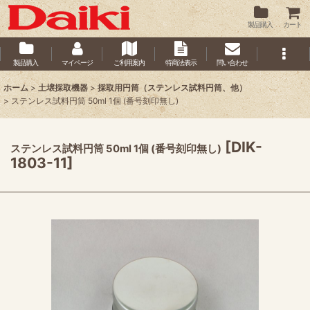
製品購入
カート
製品購入
マイページ
ご利用案内
特商法表示
問い合わせ
ホーム
>
土壌採取機器
>
採取用円筒（ステンレス試料円筒、他）
>
ステンレス試料円筒 50ml 1個 (番号刻印無し)
[
DIK-
ステンレス試料円筒 50ml 1個 (番号刻印無し)
1803-11
]