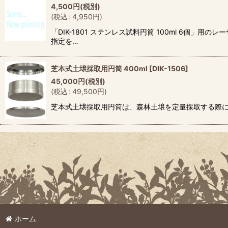
4,500
円
(税別)
(
税込
:
4,950
円
)
「DIK-1801 ステンレス試料円筒 100ml 6
指定を…
芝本式土壌採取用円筒 400ml
[
DIK-1506
]
45,000
円
(税別)
(
税込
:
49,500
円
)
芝本式土壌採取用円筒は、森林土壌を定量採取する際に多く使用され
ホーム