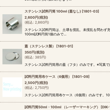
ステンレス試料円筒 100ml (蓋なし)
[
1801-03
]
2,600
円
(税別)
(
税込
:
2,860
円
)
ステンレス試料円筒は、土壌を撹乱、未撹乱を問わず充
100ml試料円筒1個のみで…
蓋（ステンレス製）
[
1801-01
]
350
円
(税別)
(
税込
:
385
円
)
ステンレス試料円筒用の蓋（フタ）のみです。※写真で
試料円筒用布ケース（6個用）
[
1801-09
]
2,500
円
(税別)
(
税込
:
2,750
円
)
ステンレス試料円筒用布ケース（6個用）のみです。100
試料円筒50ml・100ml （レーザーマーキング）
[
DIK-