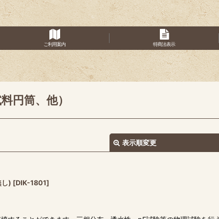
ご利用案内
特商法表示
試料円筒、他）
表示順変更
無し)
[
DIK-1801
]