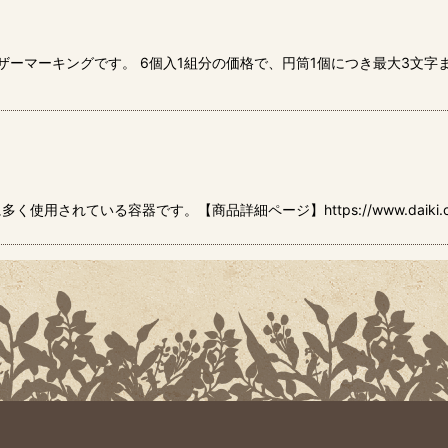
個」用のレーザーマーキングです。 6個入1組分の価格で、円筒1個につき最大
ている容器です。【商品詳細ページ】https://www.daiki.co.jp