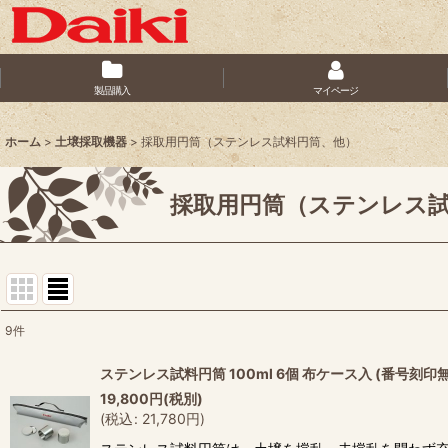
製品購入
マイページ
ホーム
>
土壌採取機器
>
採取用円筒（ステンレス試料円筒、他）
採取用円筒（ステンレス
9
件
表示数
:
ステンレス試料円筒 100ml 6個 布ケース入 (番号刻印
19,800
円
(税別)
並び順
:
(
税込
:
21,780
円
)