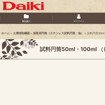
製品購入
マイページ
ホーム
>
土壌採取機器
>
採取用円筒（ステンレス試料円筒、他）
>
試料円筒50m
試料円筒50ml・100ml