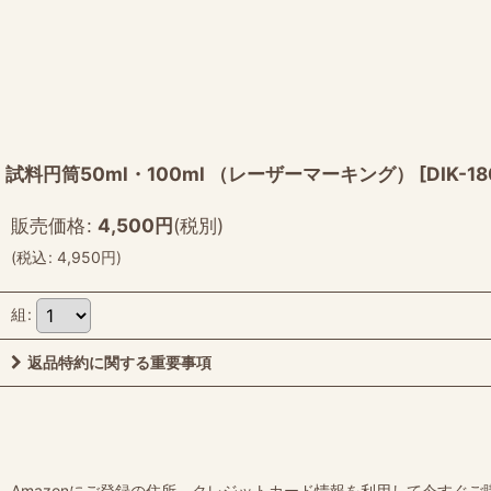
試料円筒50ml・100ml （レーザーマーキング）
[
DIK-18
販売価格
:
4,500
円
(税別)
(
税込
:
4,950
円
)
組
:
返品特約に関する重要事項
Amazonにご登録の住所、クレジットカード情報を利用して今すぐご