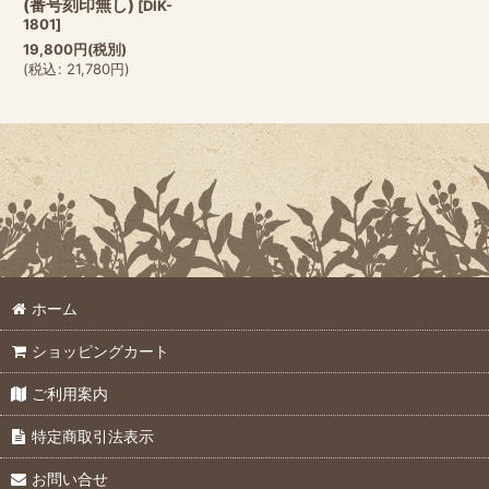
(番号刻印無し)
[
DIK-
1801
]
19,800
円
(税別)
(
税込
:
21,780
円
)
ホーム
ショッピングカート
ご利用案内
特定商取引法表示
お問い合せ