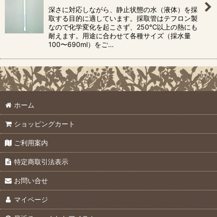
深さに対応しながら、静止状態の水（液体）を採
取する目的に適しています。採取管はテフロン製
なので化学変化を起こさず、250℃以上の熱にも
耐えます。用途に合わせて各種サイズ（採水量
100〜690ml）をご…
ホーム
ショッピングカート
ご利用案内
特定商取引法表示
お問い合せ
マイページ