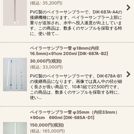
(
税込
:
35,200
円
)
絞り込む
PVC製のベイラーサンプラーで、DIK-687A-A4の
後継機種になります。ベイラーサンプラー上部に
重りが追加され、水中へ投入速度が向上していま
す。この商品は、数多くのサンプルを採取する時
に、使い捨て…
ベイラーサンプラー管 φ18mm(内径
16.5mm)×91cm 200ml
[
DIK-687A-B2
]
30,000
円
(税別)
(
税込
:
33,000
円
)
PVC製のベイラーサンプラーです。DIK-678A-B1
の後継商品になります。画像では真ん中の径が細
く長さが長い商品で、10本1組で27,500円です。
この商品は、数多くのサンプルを採取する時に、
使い…
ベイラーサンプラー管 φ35mm（内径33mm）
×90cm 690ml
[
DIK-685A-D1
]
150,000
円
(税別)
(
税込
:
165,000
円
)