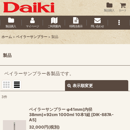
製品購入
カート
製品購入
マイページ
ご利用案内
特商法表示
問い合わせ
ホーム
>
ベイラーサンプラー
>
製品
製品
ベイラーサンプラー各製品です。
表示順変更
閉じる
3
件
表示数
:
ベイラーサンプラー φ41mm(内径
38mm)×92cm 1000ml 10本1組
[
DIK-687A-
並び順
:
A5
]
32,000
円
(税別)