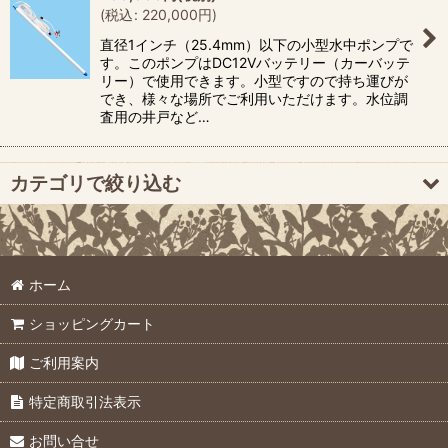
(
税込
:
220,000
円
)
絞り込む
直径1インチ（25.4mm）以下の小型水中ポンプで
す。このポンプはDC12Vバッテリー（カーバッテ
リー）で使用できます。小型ですので持ち運びが
でき、様々な場所でご利用いただけます。水位調
査用の井戸など…
カテゴリで絞り込む
小型水中ポンプ (全商品)
ホーム
製品
ショッピングカート
オプション
ご利用案内
特定商取引法表示
お問い合せ