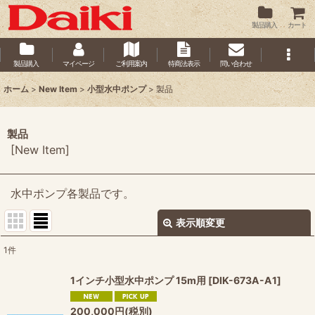
製品購入
カート
製品購入
マイページ
ご利用案内
特商法表示
問い合わせ
ホーム
>
New Item
>
小型水中ポンプ
>
製品
製品
[
New Item
]
水中ポンプ各製品です。
表示順変更
閉じる
1
件
表示数
:
1インチ小型水中ポンプ 15m用
[
DIK-673A-A1
]
並び順
:
200,000
円
(税別)