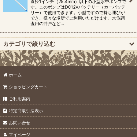
直径1インチ（25.4mm）以下の小型水中ポンプで
す。このポンプはDC12Vバッテリー（カーバッテ
リー）で使用できます。小型ですので持ち運びが
絞り込む
でき、様々な場所でご利用いただけます。水位調
査用の井戸など…
カテゴリで絞り込む
小型水中ポンプ (全商品)
ホーム
製品
ショッピングカート
オプション
ご利用案内
特定商取引法表示
お問い合せ
マイページ