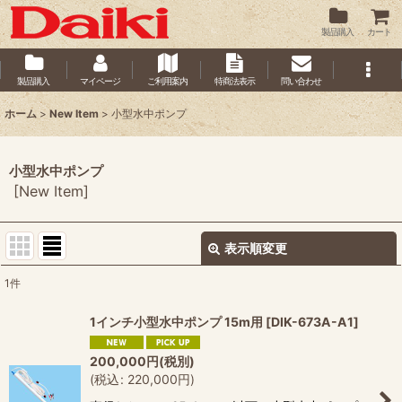
製品購入
カート
製品購入
マイページ
ご利用案内
特商法表示
問い合わせ
ホーム
>
New Item
>
小型水中ポンプ
小型水中ポンプ
[
New Item
]
表示順変更
閉じる
1
件
サブカテゴリ
:
1インチ小型水中ポンプ 15m用
[
DIK-673A-A1
]
表示数
:
200,000
円
(税別)
(
税込
:
220,000
円
)
並び順
: