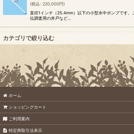
(
税込
:
220,000
円
)
並び順
:
直径1インチ（25.4mm）以下の小型水中ポンプです
位調査用の井戸など…
カテゴリで絞り込む
小型水中ポンプ (全商品)
製品
オプション
ホーム
ショッピングカート
ご利用案内
特定商取引法表示