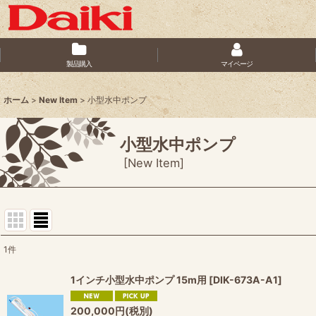
製品購入
マイページ
ホーム
>
New Item
>
小型水中ポンプ
小型水中ポンプ
[
New Item
]
1
件
サブカテゴリ
:
1インチ小型水中ポンプ 15m用
[
DIK-673A-A1
]
表示数
:
200,000
円
(税別)