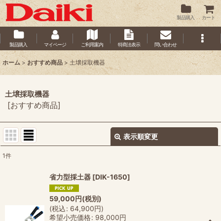
製品購入
カート
製品購入
マイページ
ご利用案内
特商法表示
問い合わせ
ホーム
>
おすすめ商品
>
土壌採取機器
土壌採取機器
[
おすすめ商品
]
表示順変更
閉じる
1
件
サブカテゴリ
:
省力型採土器
[
DIK-1650
]
59,000
円
(税別)
表示数
:
(
税込
:
64,900
円
)
希望小売価格
:
98,000
円