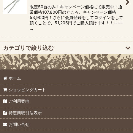
並び順
:
限定50台のみ！キャンペーン価格にて販売中！通
常価格107,800円のところ、キャンペーン価格
53,900円！さらに会員登録をしてログインをして
絞り込む
頂くことで、51,205円でご購入頂けます！！-----
…
カテゴリで絞り込む
土壌採取機器 (全商品)
ホーム
5cm採取
ショッピングカート
20cm採取
ご利用案内
採取用円筒（ステンレス試料円筒、他）
特定商取引法表示
30cm採取（ライナー採土器）
お問い合せ
50cm採取