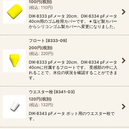
100
円
(税別)
(
税込
:
110
円
)
DIK-8333 pFメータ 20cm、DIK-8334 pFメータ
40cm用のゴム栓用カバーです。 ※ 塩ビ製カバー
からシリコンゴム製カバーへ変更になりました。
フロート
[
8333-09
]
200
円
(税別)
(
税込
:
220
円
)
DIK-8333 pFメータ 20cm、DIK-8334 pFメータ
40cmに付属するフロートです。 受感部の中に入
れることで、水位の状況を確認することができま
す。
ウエスター栓
[
8341-03
]
120
円
(税別)
(
税込
:
132
円
)
DIK-8343 pFメータ ポット用のウエスター栓で
す。