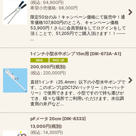
(
税込
:
64,900
円
)
希望小売価格
:
98,000
円
限定50台のみ！キャンペーン価格にて販売中！通
常価格107,800円のところ、キャンペーン価格
53,900円！さらに会員登録をしてログインをして
頂くことで、51,205円でご購入頂けます！！-----
…
1インチ小型水中ポンプ 15m用
[
DIK-673A-A1
]
200,000
円
(税別)
(
税込
:
220,000
円
)
直径1インチ（25.4mm）以下の小型水中ポンプで
す。このポンプはDC12Vバッテリー（カーバッテ
リー）で使用できます。小型ですので持ち運びが
でき、様々な場所でご利用いただけます。水位調
査用の井戸など…
pFメータ 20cm
[
DIK-8333
]
13,000
円
(税別)
(
税込
:
14,300
円
)