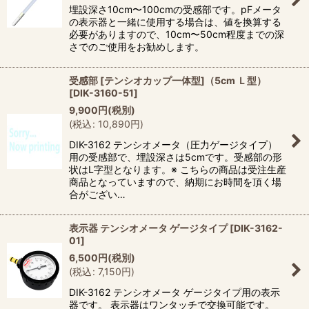
埋設深さ10cm〜100cmの受感部です。pFメータ
の表示器と一緒に使用する場合は、値を換算する
必要がありますので、10cm〜50cm程度までの深
さでのご使用をお勧めします。
受感部 [テンシオカップ一体型]（5cm Ｌ型）
[
DIK-3160-51
]
9,900
円
(税別)
(
税込
:
10,890
円
)
DIK-3162 テンシオメータ（圧力ゲージタイプ）
用の受感部で、埋設深さは5cmです。受感部の形
状はL字型となります。※ こちらの商品は受注生産
商品となっていますので、納期にお時間を頂く場
合がござい…
表示器 テンシオメータ ゲージタイプ
[
DIK-3162-
01
]
6,500
円
(税別)
(
税込
:
7,150
円
)
DIK-3162 テンシオメータ ゲージタイプ用の表示
器です。 表示器はワンタッチで交換可能です。