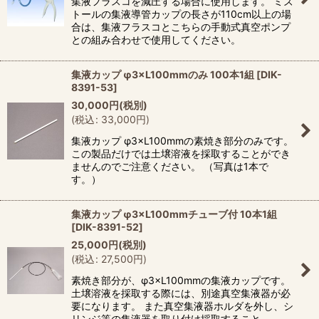
集液フラスコを減圧する場合に使用します。 ミズ
トールの集液導管カップの長さが110cm以上の場
合は、集液フラスコとこちらの手動式真空ポンプ
との組み合わせで使用してください。
集液カップ φ3×L100mmのみ 100本1組
[
DIK-
8391-53
]
30,000
円
(税別)
(
税込
:
33,000
円
)
集液カップ φ3×L100mmの素焼き部分のみです。
この製品だけでは土壌溶液を採取することができ
ませんのでご注意ください。 （写真は1本で
す。）
集液カップ φ3×L100mmチューブ付 10本1組
[
DIK-8391-52
]
25,000
円
(税別)
(
税込
:
27,500
円
)
素焼き部分が、φ3×L100mmの集液カップです。
土壌溶液を採取する際には、別途真空集液器が必
要になります。 また真空集液器ホルダを外し、シ
リンジ等の集液器を取り付け採取すること…