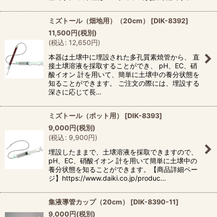
ミズトール（畑地用）（20cm）
[
DIK-8392
]
11,500
円
(税別)
(
税込
:
12,650
円
)
本器は土壌中に埋設された多孔質素焼管から、 直
接土壌溶液を採取することができ、 pH、EC、硝
酸イオン 計を用いて、簡単に土壌中の養分状態を
知ることができます。 ご注文の際には、埋設する
深さに応じて長…
ミズトール（ポット用）
[
DIK-8393
]
9,000
円
(税別)
(
税込
:
9,900
円
)
埋設したままで、土壌溶液を採取できますので、
pH、EC、硝酸イオン 計を用いて簡単に土壌中の
養分状態を知ることができます。【商品詳細ペー
ジ】https://www.daiki.co.jp/produc…
集液導管カップ（20cm）
[
DIK-8390-11
]
9,000
円
(税別)