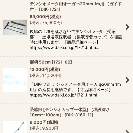
テンシオメータ用オーガ φ20mm 1m用 （ガイド
付）
[
DIK-1721
]
69,000
円
(税別)
(
税込
:
75,900
円
)
現場の土壌を乱さないでテンシオメ−タ（受感
部）、土壌溶液採取器 （集液導管カップ）を埋設
時に使用します。【商品詳細ページ】
https://www.daiki.co.jp/1721J.htm…
継柄 50cm
[
1721-02
]
13,200
円
(税別)
(
税込
:
14,520
円
)
「DIK-1721 テンシオメータ用オーガ φ20mm 1m
用」の延長用継柄です。【商品詳細ページ】
https://www.daiki.co.jp/1721J.html
受感部 [テンシオカップ一体型] （埋設深さ
10cm〜100cm）
[
DIK-3160-11
]
9,000
円
(税別)
(
税込
:
9,900
円
)