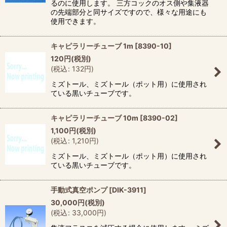
るのに使用します。 三方コックのオス側や集液器
の先端部分と同サイズですので、様々な用途にも
使用できます。
キャピラリーチューブ 1m
[
8390-10
]
120
円
(税別)
(
税込
:
132
円
)
ミズトール、ミズトール（ポット用）に使用され
ている黒いチューブです。
キャピラリーチューブ 10m
[
8390-02
]
1,100
円
(税別)
(
税込
:
1,210
円
)
ミズトール、ミズトール（ポット用）に使用され
ている黒いチューブです。
手動式真空ポンプ
[
DIK-3911
]
30,000
円
(税別)
(
税込
:
33,000
円
)