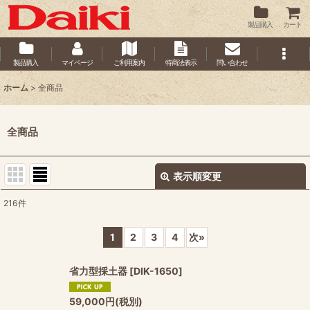
製品購入
カート
製品購入
マイページ
ご利用案内
特商法表示
問い合わせ
ホーム
>
全商品
全商品
表示順変更
閉じる
216
件
表示数
:
1
2
3
4
次
»
並び順
:
省力型採土器
[
DIK-1650
]
絞り込む
59,000
円
(税別)