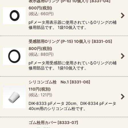
表示器用Oリング (P-6) 10個入り
[
8331-04
]
600
円
(税別)
(
税込
:
660
円
)
pFメータ用表示器に使用されているOリングの補
修用部品です。 1袋10個入です。
受感部用Oリング (P-15) 10個入り
[
8331-05
]
800
円
(税別)
(
税込
:
880
円
)
pFメータ用受感部に使用されているOリングの補
修用部品です。 1袋10個入です。
シリコンゴム栓 No.1
[
8331-06
]
110
円
(税別)
(
税込
:
121
円
)
DIK-8333 pFメータ 20cm、DIK-8334 pFメータ
40cm用のシリコンゴム栓です。
ゴム栓用カバー
[
8333-07
]