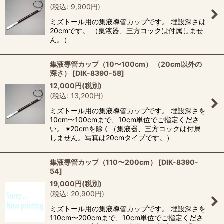
(
税込
:
9,900
円
)
ミズトール用の集液導管カップです。 埋設深さは
20cmです。 （集液器、三方コックは付属しませ
ん。）
集液導管カップ（10〜100cm） （20cm以外の
深さ）
[
DIK-8390-58
]
12,000
円
(税別)
(
税込
:
13,200
円
)
ミズトール用の集液導管カップです。 埋設深さを
10cm〜100cmまで、10cm単位でご指定くださ
い。 ※20cmを除く（集液器、三方コックは付属
しません。写真は20cmタイプです。）
集液導管カップ（110〜200cm）
[
DIK-8390-
54
]
19,000
円
(税別)
(
税込
:
20,900
円
)
ミズトール用の集液導管カップです。 埋設深さを
110cm〜200cmまで、10cm単位でご指定くださ