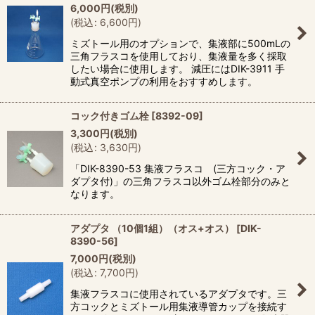
6,000
円
(税別)
(
税込
:
6,600
円
)
ミズトール用のオプションで、集液部に500mLの
三角フラスコを使用しており、集液量を多く採取
したい場合に使用します。 減圧にはDIK-3911 手
動式真空ポンプの利用をおすすめします。
コック付きゴム栓
[
8392-09
]
3,300
円
(税別)
(
税込
:
3,630
円
)
「DIK-8390-53 集液フラスコ (三方コック・ア
ダプタ付)」の三角フラスコ以外ゴム栓部分のみと
なります。
アダプタ （10個1組）（オス+オス）
[
DIK-
8390-56
]
7,000
円
(税別)
(
税込
:
7,700
円
)
集液フラスコに使用されているアダプタです。三
方コックとミズトール用集液導管カップを接続す