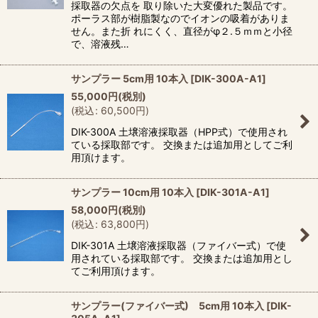
採取器の欠点を 取り除いた大変優れた製品です。
ポーラス部が樹脂製なのでイオンの吸着がありま
せん。また折 れにくく、直径がφ２.５ｍｍと小径
で、溶液残…
サンプラー 5cm用 10本入
[
DIK-300A-A1
]
55,000
円
(税別)
(
税込
:
60,500
円
)
DIK-300A 土壌溶液採取器（HPP式）で使用され
ている採取部です。 交換または追加用としてご利
用頂けます。
サンプラー 10cm用 10本入
[
DIK-301A-A1
]
58,000
円
(税別)
(
税込
:
63,800
円
)
DIK-301A 土壌溶液採取器（ファイバー式）で使
用されている採取部です。 交換または追加用とし
てご利用頂けます。
サンプラー(ファイバー式) 5cm用 10本入
[
DIK-