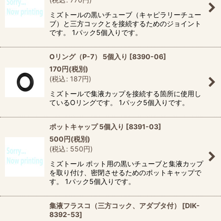
ミズトールの黒いチューブ（キャピラリーチュー
ブ）と三方コックとを接続するためのジョイント
です。 1パック5個入りです。
Oリング（P-7） 5個入り
[
8390-06
]
170
円
(税別)
(
税込
:
187
円
)
ミズトールで集液カップを接続する箇所に使用し
ているOリングです。 1パック5個入りです。
ポットキャップ 5個入り
[
8391-03
]
500
円
(税別)
(
税込
:
550
円
)
ミズトール ポット用の黒いチューブと集液カップ
を取り付け、密閉させるためのポットキャップで
す。 1パック5個入りです。
集液フラスコ（三方コック、アダプタ付）
[
DIK-
8392-53
]