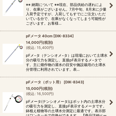
※※ 納期について ※※現在、部品供給の遅れによ
り、在庫がございません。7月中旬、8月末に少量
入荷予定ですが、入荷してもすでにご注文いただ
いている分で、在庫がなくなってしまう可能性が
ございます。お客様…
pFメータ 40cm
[
DIK-8334
]
14,000
円
(税別)
(
税込
:
15,400
円
)
pFメ−タ（テンシオメ−タ）は現場において土壌水
分の吸引力を測定し、直接pF表示するメ−タで
す。主に畑作物の灌水の目安や施設栽培の土壌水
分管理に利用されています。表…
pFメータ（ポット用）
[
DIK-8343
]
15,000
円
(税別)
(
税込
:
16,500
円
)
pFメータ(テンシオメータ)はポット内の土壌水分
の吸引力を測定し、直接pF表示するメータです。
鉢植え植物等の土壌水分測定に最適です。表示部
はワンタッチで交換ができます。 【商品詳細ペー