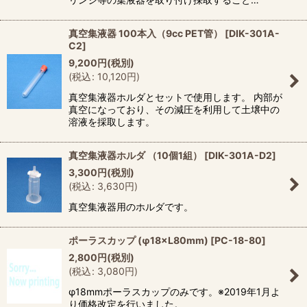
真空集液器 100本入（9cc PET管）
[
DIK-301A-
C2
]
9,200
円
(税別)
(
税込
:
10,120
円
)
真空集液器ホルダとセットで使用します。 内部が
真空になっており、その減圧を利用して土壌中の
溶液を採取します。
真空集液器ホルダ （10個1組）
[
DIK-301A-D2
]
3,300
円
(税別)
(
税込
:
3,630
円
)
真空集液器用のホルダです。
ポーラスカップ (φ18×L80mm)
[
PC-18-80
]
2,800
円
(税別)
(
税込
:
3,080
円
)
φ18mmポーラスカップのみです。※2019年1月よ
り価格改定を行いました。