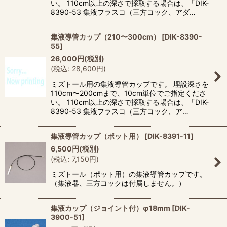
い。 110cm以上の深さで採取する場合は、「DIK-
8390-53 集液フラスコ（三方コック、アダ…
集液導管カップ（210〜300cm）
[
DIK-8390-
55
]
26,000
円
(税別)
(
税込
:
28,600
円
)
ミズトール用の集液導管カップです。 埋設深さを
110cm〜200cmまで、10cm単位でご指定くださ
い。 110cm以上の深さで採取する場合は、「DIK-
8390-53 集液フラスコ（三方コック、ア…
集液導管カップ（ポット用）
[
DIK-8391-11
]
6,500
円
(税別)
(
税込
:
7,150
円
)
ミズトール（ポット用）の集液導管カップです。
（集液器、三方コックは付属しません。）
集液カップ（ジョイント付）φ18mm
[
DIK-
3900-51
]