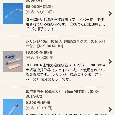
305A-A1
]
58,000
円
(税別)
(
税込
:
63,800
円
)
DIK-305A 土壌溶液採取器（ファイバー式）で使
用されている採取部です。 交換または追加用とし
てご利用頂けます。
シリンジ 10ml 10個入（接続コネクタ、ストッパ
ー付）
[
DIK-301A-B1
]
18,000
円
(税別)
(
税込
:
19,800
円
)
DIK-300A 土壌溶液採取器（HPP式）、DIK-301A
土壌溶液採取器（ファイバー式）で使用されてい
る集液器です。 シリンジ、接続コネクタ、ストッ
パーの10個分のセットです。
真空集液器 100本入り （9cc PET管）.
[
DIK-
301A-C2
]
9,200
円
(税別)
(
税込
:
10,120
円
)