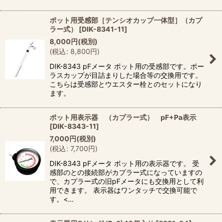
ポット用受感部［テンシオカップ一体型］（カプ
ラー式）
[
DIK-8341-11
]
8,000
円
(税別)
(
税込
:
8,800
円
)
DIK-8343 pFメータ ポット用の受感部です。ポー
ラスカップが目詰まりした場合等の交換用です。
こちらは受感部とウエスター栓とのセットになり
ます。
ポット用表示器 （カプラー式） pF+Pa表示
[
DIK-8343-11
]
7,000
円
(税別)
(
税込
:
7,700
円
)
DIK-8343 pFメータ ポット用の表示器です。 受
感部のとの接続部がカプラー式になっていますの
で、カプラー式の旧pFメータにも交換用として利
用できます。 表示器はワンタッチで交換可能で
す。<…