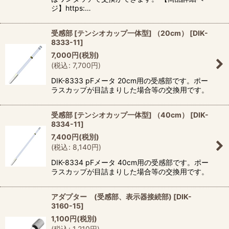
ジ】https:…
受感部 [テンシオカップ一体型] （20cm）
[
DIK-
8333-11
]
7,000
円
(税別)
(
税込
:
7,700
円
)
DIK-8333 pFメータ 20cm用の受感部です。ポー
ラスカップが目詰まりした場合等の交換用です。
受感部 [テンシオカップ一体型] （40cm）
[
DIK-
8334-11
]
7,400
円
(税別)
(
税込
:
8,140
円
)
DIK-8334 pFメータ 40cm用の受感部です。ポー
ラスカップが目詰まりした場合等の交換用です。
アダプター (受感部、表示器接続部)
[
DIK-
3160-15
]
1,100
円
(税別)
(
税込
:
1,210
円
)