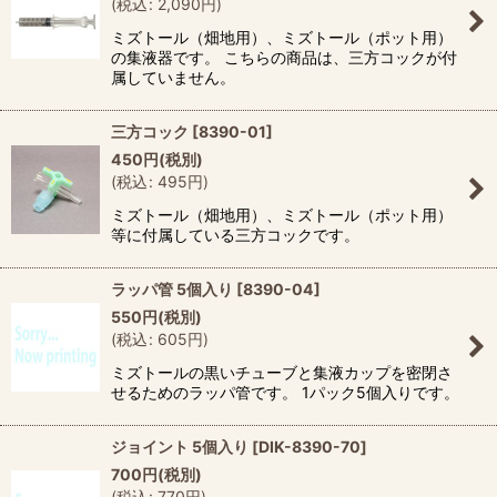
(
税込
:
2,090
円
)
ミズトール（畑地用）、ミズトール（ポット用）
の集液器です。 こちらの商品は、三方コックが付
属していません。
三方コック
[
8390-01
]
450
円
(税別)
(
税込
:
495
円
)
ミズトール（畑地用）、ミズトール（ポット用）
等に付属している三方コックです。
ラッパ管 5個入り
[
8390-04
]
550
円
(税別)
(
税込
:
605
円
)
ミズトールの黒いチューブと集液カップを密閉さ
せるためのラッパ管です。 1パック5個入りです。
ジョイント 5個入り
[
DIK-8390-70
]
700
円
(税別)
(
税込
:
770
円
)