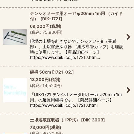
テンシオメータ用オーガ φ20mm 1m用 （ガイド
付）.
[
DIK-1721
]
69,000
円
(税別)
(
税込
:
75,900
円
)
現場の土壌を乱さないでテンシオメ−タ（受感
部）、土壌溶液採取器 （集液導管カップ）を埋設
時に使用します。【商品詳細ページ】
https://www.daiki.co.jp/1721J.htm…
継柄 50cm
[
1721-02.
]
13,200
円
(税別)
(
税込
:
14,520
円
)
「DIK-1721 テンシオメータ用オーガ φ20mm 1m
用」の延長用継柄です。【商品詳細ページ】
https://www.daiki.co.jp/1721J.html
土壌溶液採取器（HPP式）
[
DIK-300B
]
73,000
円
(税別)
(
税込
:
80,300
円
)