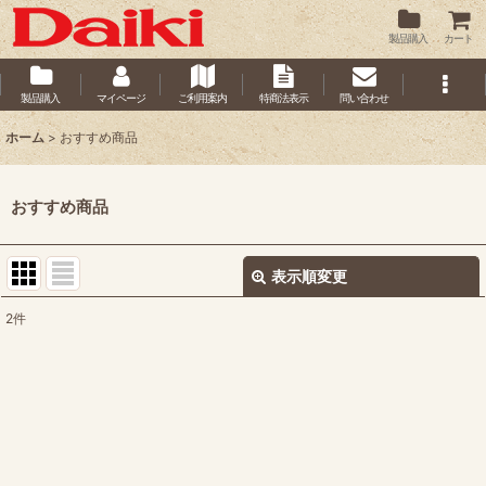
製品購入
カート
製品購入
マイページ
ご利用案内
特商法表示
問い合わせ
ホーム
>
おすすめ商品
おすすめ商品
表示順変更
閉じる
2
件
表示数
:
並び順
:
絞り込む