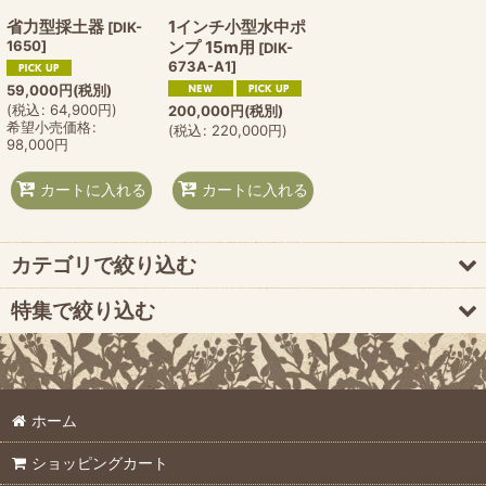
省力型採土器
1インチ小型水中ポ
[
DIK-
1650
]
ンプ 15m用
[
DIK-
673A-A1
]
59,000
円
(税別)
(
税込
:
64,900
円
)
200,000
円
(税別)
希望小売価格
:
(
税込
:
220,000
円
)
98,000
円
カートに入れる
カートに入れる
カテゴリで絞り込む
特集で絞り込む
pFメータ
個人農業生産者向け機器
ミズトール
ホーム
土壌サンプリング機器
農業現場測定
ショッピングカート
消耗品・オプション
土壌採取機器