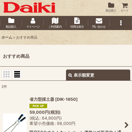
製品購入
カート
製品購入
マイページ
ご利用案内
特商法表示
問い合わせ
ホーム
>
おすすめ商品
おすすめ商品
表示順変更
閉じる
2
件
表示数
:
省力型採土器
[
DIK-1650
]
並び順
:
59,000
円
(税別)
(
税込
:
64,900
円
)
希望小売価格
:
98,000
円
絞り込む