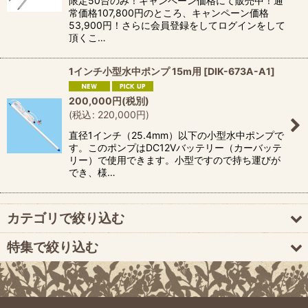
限定50台のみ！キャンペーン価格にて販売中！通
常価格107,800円のところ、キャンペーン価格
53,900円！さらに会員登録をしてログインをして
頂くこ…
1インチ小型水中ポンプ 15m用
[
DIK-673A-A1
]
200,000
円
(税別)
(
税込
:
220,000
円
)
直径1インチ（25.4mm）以下の小型水中ポンプで
す。このポンプはDC12Vバッテリー（カーバッテ
リー）で使用できます。小型ですので持ち運びが
でき、様…
カテゴリで絞り込む
特集で絞り込む
pFメータ
個人農業生産者向け機器
ミズトール