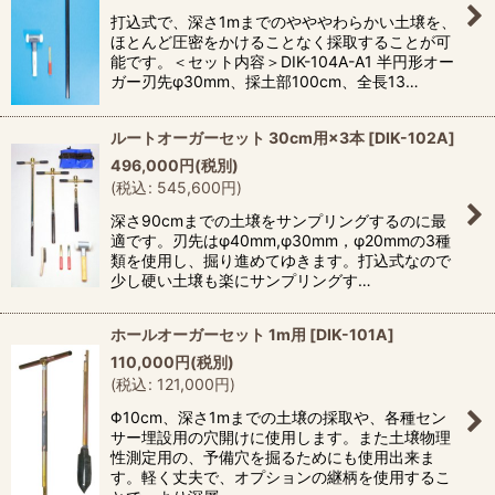
打込式で、深さ1mまでのやややわらかい土壌を、
ほとんど圧密をかけることなく採取することが可
能です。＜セット内容＞DIK-104A-A1 半円形オー
ガー刃先φ30mm、採土部100cm、全長13…
ルートオーガーセット 30cm用×3本
[
DIK-102A
]
496,000
円
(税別)
(
税込
:
545,600
円
)
深さ90cmまでの土壌をサンプリングするのに最
適です。刃先はφ40mm,φ30mm，φ20mmの3種
類を使用し、掘り進めてゆきます。打込式なので
少し硬い土壌も楽にサンプリングす…
ホールオーガーセット 1m用
[
DIK-101A
]
110,000
円
(税別)
(
税込
:
121,000
円
)
Φ10cm、深さ1mまでの土壌の採取や、各種セン
サー埋設用の穴開けに使用します。また土壌物理
性測定用の、予備穴を掘るためにも使用出来ま
す。軽く丈夫で、オプションの継柄を使用するこ