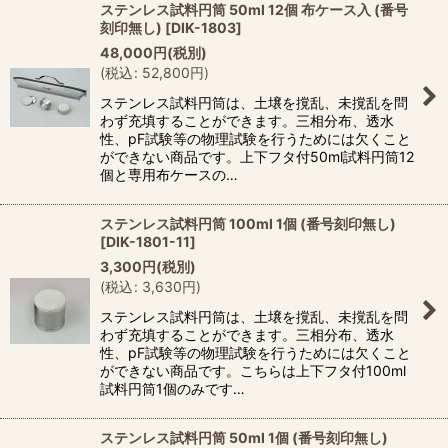
ステンレス試料円筒 50ml 12個 布ケース入 (番号
刻印無し)
[
DIK-1803
]
48,000
円
(税別)
(
税込
:
52,800
円
)
ステンレス試料円筒は、土壌を撹乱、未撹乱を問
わず充填することができます。三相分布、透水
性、pF試験等の物理試験を行うためには欠くこと
ができない商品です。上下フタ付50ml試料円筒12
個と専用布ケースの…
ステンレス試料円筒 100ml 1個 (番号刻印無し)
[
DIK-1801-11
]
3,300
円
(税別)
(
税込
:
3,630
円
)
ステンレス試料円筒は、土壌を撹乱、未撹乱を問
わず充填することができます。三相分布、透水
性、pF試験等の物理試験を行うためには欠くこと
ができない商品です。こちらは上下フタ付100ml
試料円筒1個のみです…
ステンレス試料円筒 50ml 1個 (番号刻印無し)