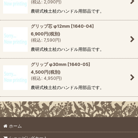
(
税込
:
2,090
円
)
農研式検土杖のハンドル用部品です。
グリップ芯 φ12mm
[
1640-04
]
6,900
円
(税別)
(
税込
:
7,590
円
)
農研式検土杖のハンドル用部品です。
グリップ φ30mm
[
1640-05
]
4,500
円
(税別)
(
税込
:
4,950
円
)
農研式検土杖のハンドル用部品です。
ホーム
ショッピングカート