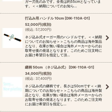
ガー刃先のみです。全長は約55cmとなっていま
す。＜＜納期についてのお知ら…
打込み用 ハンドル 10cm
[
DIK-110A-D1
]
52,000
円
(税別)
(
税込
:
57,200
円
)
ネジ込み式オーガー用のハンドルです。＜＜納期
についてのお知らせ＞＞こちらの商品は海外製品
となり、在庫が無い場合は海外メーカーからのお
取寄せ後の発送となります。このためご注文時に
お届け希望日を指定して頂…
継柄 50cm （ネジ込み式）
[
DIK-110A-G1
]
34,000
円
(税別)
(
税込
:
37,400
円
)
ネジ込み式の継柄です。長さは50cmです＜＜納
期についてのお知らせ＞＞こちらの商品は海外製
品となり、在庫が無い場合は海外メーカーからの
お取寄せ後の発送となります。このためご注文時
にお届け希望日を指定し…