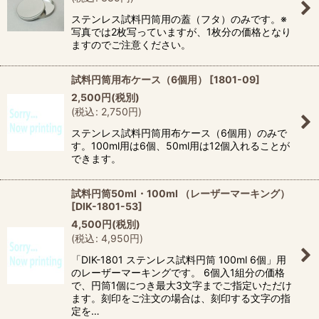
ステンレス試料円筒用の蓋（フタ）のみです。※
写真では2枚写っていますが、1枚分の価格となり
ますのでご注意ください。
試料円筒用布ケース（6個用）
[
1801-09
]
2,500
円
(税別)
(
税込
:
2,750
円
)
ステンレス試料円筒用布ケース（6個用）のみで
す。100ml用は6個、50ml用は12個入れることが
できます。
試料円筒50ml・100ml （レーザーマーキング）
[
DIK-1801-53
]
4,500
円
(税別)
(
税込
:
4,950
円
)
「DIK-1801 ステンレス試料円筒 100ml 6個」用
のレーザーマーキングです。 6個入1組分の価格
で、円筒1個につき最大3文字までご指定いただけ
ます。刻印をご注文の場合は、刻印する文字の指
定を…