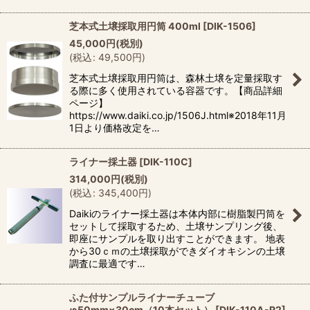
芝本式土壌採取用円筒 400ml
[
DIK-1506
]
45,000
円
(税別)
(
税込
:
49,500
円
)
芝本式土壌採取用円筒は、森林土壌を定量採取す
る際に多く使用されている容器です。【商品詳細
ページ】
https://www.daiki.co.jp/1506J.html※2018年11月
1日より価格改定を…
ライナー採土器
[
DIK-110C
]
314,000
円
(税別)
(
税込
:
345,400
円
)
Daikiのライナー採土器は本体内部に樹脂製円筒を
セットして採取するため、土壌サンプリング後、
即座にサンプルを取り出すことができます。 地表
から30ｃｍの土壌採取ができダイオキシンの土壌
調査に最適です…
ふた付サンプルライナーチューブ
φ50mm×30cm（10本セット）
[
DIK-110A-R2
]