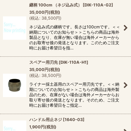
継柄 100cm （ネジ込み式）
[
DIK-110A-G2
]
35,000
円
(税別)
(
税込
:
38,500
円
)
ネジ込み式の継柄です。長さは100cmです。＜＜
納期についてのお知らせ＞＞こちらの商品は海外
製品となり、在庫が無い場合は海外メーカーから
のお取寄せ後の発送となります。このためご注文
時にお届け希望日を指…
スペアー用刃先
[
DIK-110A-H1
]
35,000
円
(税別)
(
税込
:
38,500
円
)
ライナー採土器用のスペアー用刃先です。＜＜納
期についてのお知らせ＞＞こちらの商品は海外製
品のため、在庫がない場合は海外メーカーからお
取り寄せ後の発送となります。そのため、ご注文
時にお届け希望日をご指定…
ハンドル用止ネジ
[
1640-03
]
1,900
円
(税別)