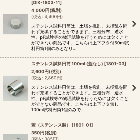
[
DIK-1803-11
]
4,000
円
(税別)
(
税込
:
4,400
円
)
ステンレス試料円筒は、土壌を撹乱、未撹乱を問
わず充填することができます。三相分布、透水
性、pF試験等の物理試験を行うためには欠くこと
ができない商品です。こちらは上下フタ付50ml試
料円筒1個のみとなり…
ステンレス試料円筒 100ml (蓋なし)
[
1801-03
]
2,600
円
(税別)
(
税込
:
2,860
円
)
ステンレス試料円筒は、土壌を撹乱、未撹乱を問
わず充填することができます。三相分布、透水
性、pF試験等の物理試験を行うためには欠くこと
ができない商品です。こちらは上下フタ無し
100ml試料円筒1個のみで…
蓋（ステンレス製）
[
1801-01
]
350
円
(税別)
(
税込
:
385
円
)