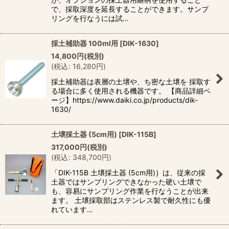
で、採取深度を延長することができます。サンプ
リングを行なうには試…
絞り込む
採土補助器 100ml用
[
DIK-1630
]
14,800
円
(税別)
(
税込
:
16,280
円
)
採土補助器は表層の土壌や、ち密な土壌を 採取す
る場合に多く使用される機器です。 【商品詳細ペ
ージ】https://www.daiki.co.jp/products/dik-
1630/
土壌採土器 (5cm用)
[
DIK-115B
]
317,000
円
(税別)
(
税込
:
348,700
円
)
「DIK-115B 土壌採土器 (5cm用)｝は、従来の採
土器ではサンプリングできなかった硬い土壌で
も、容易にサンプリング作業を行なうことが出来
ます。 土壌採取部はステンレス製で耐久性にも優
れています…