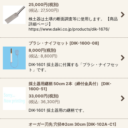
25,000
円
(税別)
(
税込
:
27,500
円
)
検土器は土壌の断面調査等に使用します。 【商品
詳細ページ】
https://www.daiki.co.jp/products/dik-1676/
ブラシ・ナイフセット
[
DIK-1600-08
]
8,000
円
(税別)
(
税込
:
8,800
円
)
DIK-1601 採土器に付属する「ブラシ・ナイフセッ
ト」です。
採土器用継柄 50cm 2本（締付金具付）
[
DIK-
1600-51
]
33,000
円
(税別)
(
税込
:
36,300
円
)
DIK-1601 採土器用の継柄です。
オーガー刃先 穴径Φ2cm 30cm
[
DIK-102A-C1
]