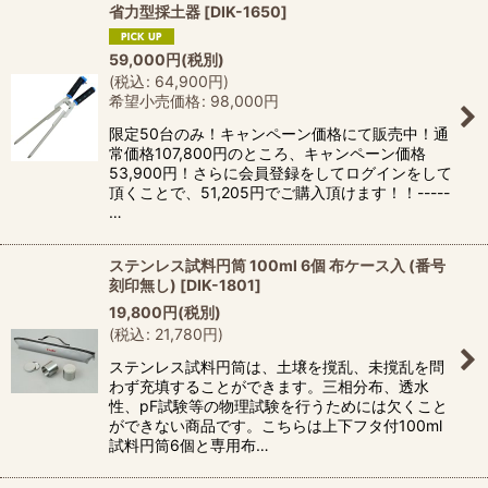
省力型採土器
[
DIK-1650
]
59,000
円
(税別)
(
税込
:
64,900
円
)
希望小売価格
:
98,000
円
限定50台のみ！キャンペーン価格にて販売中！通
常価格107,800円のところ、キャンペーン価格
53,900円！さらに会員登録をしてログインをして
頂くことで、51,205円でご購入頂けます！！-----
…
ステンレス試料円筒 100ml 6個 布ケース入 (番号
刻印無し)
[
DIK-1801
]
19,800
円
(税別)
(
税込
:
21,780
円
)
ステンレス試料円筒は、土壌を撹乱、未撹乱を問
わず充填することができます。三相分布、透水
性、pF試験等の物理試験を行うためには欠くこと
ができない商品です。こちらは上下フタ付100ml
試料円筒6個と専用布…