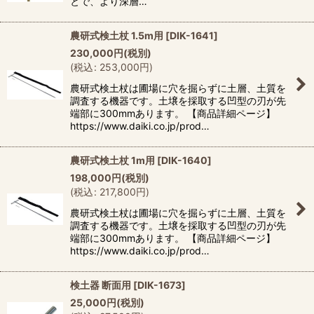
とで、より深層…
農研式検土杖 1.5m用
[
DIK-1641
]
230,000
円
(税別)
(
税込
:
253,000
円
)
農研式検土杖は圃場に穴を掘らずに土層、土質を
調査する機器です。土壌を採取する凹型の刃が先
端部に300mmあります。 【商品詳細ページ】
https://www.daiki.co.jp/prod…
農研式検土杖 1m用
[
DIK-1640
]
198,000
円
(税別)
(
税込
:
217,800
円
)
農研式検土杖は圃場に穴を掘らずに土層、土質を
調査する機器です。土壌を採取する凹型の刃が先
端部に300mmあります。 【商品詳細ページ】
https://www.daiki.co.jp/prod…
検土器 断面用
[
DIK-1673
]
25,000
円
(税別)