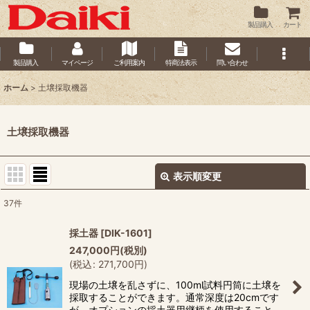
製品購入
カート
製品購入
マイページ
ご利用案内
特商法表示
問い合わせ
ホーム
>
土壌採取機器
土壌採取機器
表示順変更
閉じる
37
件
サブカテゴリ
:
採土器
[
DIK-1601
]
247,000
円
(税別)
(
税込
:
271,700
円
)
表示数
:
現場の土壌を乱さずに、100ml試料円筒に土壌を
採取することができます。通常深度は20cmです
並び順
:
が、オプションの採土器用継柄を使用すること