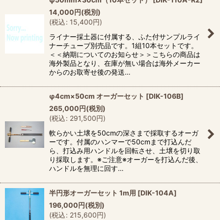
14,000
円
(税別)
(
税込
:
15,400
円
)
ライナー採土器に付属する、ふた付サンプルライ
ナーチューブ別売品です。1組10本セットです。
＜＜納期についてのお知らせ＞＞こちらの商品は
海外製品となり、在庫が無い場合は海外メーカー
からのお取寄せ後の発送…
φ4cm×50cm オーガーセット
[
DIK-106B
]
265,000
円
(税別)
(
税込
:
291,500
円
)
軟らかい土壌を50cmの深さまで採取するオーガ
ーです。付属のハンマーで50cmまで打込んだ
ら、打込み用ハンドルを回転させ、土壌を切り取
り採取します。※ご注意※オーガーを打込んだ後、
ハンドルを無理に回す…
半円形オーガーセット 1m用
[
DIK-104A
]
196,000
円
(税別)
(
税込
:
215,600
円
)